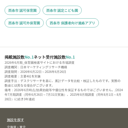
西条市 認可保育園
西条市 認定こども園
西条市 認可外保育園
西条市 保護者向け連絡アプリ
掲載施設数
No.1
ネット受付施設数
No.1
2026年6月期_保育園検索サイトにおける市場調査
調査機関：日本マーケティングリサーチ機構
調査期間：2026年6月22日～2026年6月26日
調査概要：主要4社を対象
調査手法：デスクリサーチを基に、累計データを比較・検証したものです。実際の
数値とは異なる場合がございます。
備考：2026年6月時点/効果効能等や優位性を保証するものではございません。/2024
年7月期調査（同年6月26日～7月31日実施）、2025年8月期調査（同年8月1日～8月
28日）に続き3年連続
施設を探す
北海道・東北