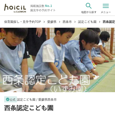
search
menu
No.1
掲載施設数
園見学の予約サイト
地図から探す
メニュー
保育園探し・見学予約TOP
愛媛県
西条市
認定こども園
西条認定
chevron_right
chevron_right
chevron_right
chevron_right
認定こども園 /
愛媛県西条市
verified
公式
西条認定こども園