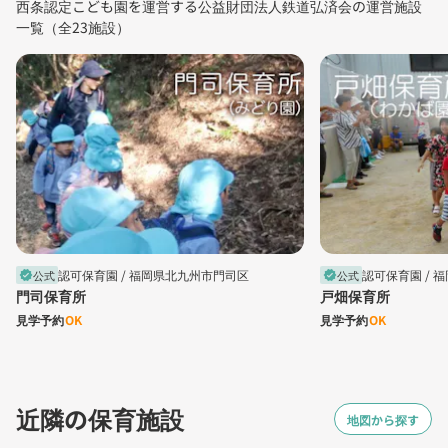
西条認定こども園を運営する公益財団法人鉄道弘済会の運営施設
一覧（全23施設）
認可保育園 /
福岡県北九州市門司区
認可保育園 /
福
公式
公式
verified
verified
門司保育所
戸畑保育所
見学予約
OK
見学予約
OK
近隣の保育施設
地図から探す