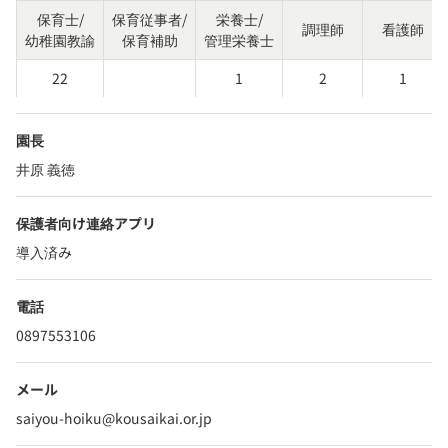
保育士/
保育従事者/
栄養士/
調理師
看護師
幼稚園教諭
保育補助
管理栄養士
22
1
2
1
園長
井原 義徳
保護者向け連絡アプリ
導入済み
電話
0897553106
メール
saiyou-hoiku@kousaikai.or.jp