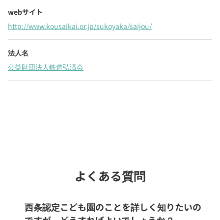
webサイト
http://www.kousaikai.or.jp/sukoyaka/saijou/
法人名
公益財団法人鉄道弘済会
Webでいつでも受付中！
chevron_right
園見学を予約
よくある質問
西条認定こども園のことを詳しく知りたいの