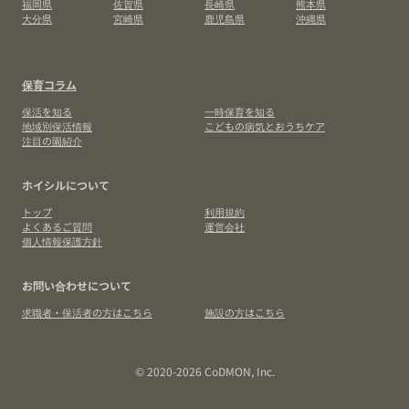
福岡県
佐賀県
長崎県
熊本県
大分県
宮崎県
鹿児島県
沖縄県
保育コラム
保活を知る
一時保育を知る
地域別保活情報
こどもの病気とおうちケア
注目の園紹介
ホイシルについて
トップ
利用規約
よくあるご質問
運営会社
個人情報保護方針
お問い合わせについて
求職者・保活者の方はこちら
施設の方はこちら
© 2020-2026 CoDMON, Inc.