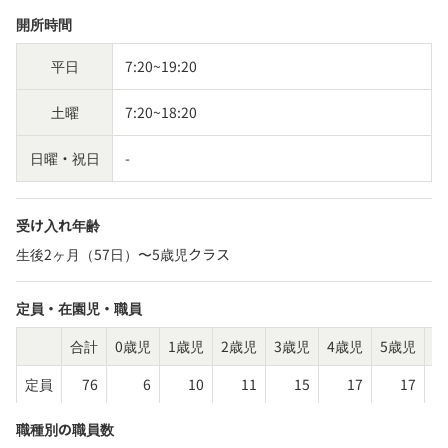
開所時間
平日
7:20~19:20
土曜
7:20~18:20
日曜・祝日
-
受け入れ年齢
生後2ヶ月（57日）〜5歳児クラス
定員・在園児・職員
合計
0歳児
1歳児
2歳児
3歳児
4歳児
5歳児
そ
定員
76
6
10
11
15
17
17
職種別の職員数