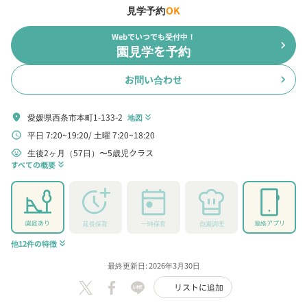
見学予約
OK
Webでいつでも受付中！
chevron_right
園見学を予約
お問い合わせ
chevron_right
愛媛県西条市本町1-133-2
location_on
地図
keyboard_double_arrow_down
平日 7:20~19:20
土曜 7:20~18:20
schedule
生後2ヶ月（57日）〜5歳児クラス
child_care
すべての概要
keyboard_double_arrow_down
園庭あり
連絡アプリ
延長保育
一時保育
自園調理
他12件の特徴
keyboard_double_arrow_down
最終更新日: 2026年3月30日
リストに追加