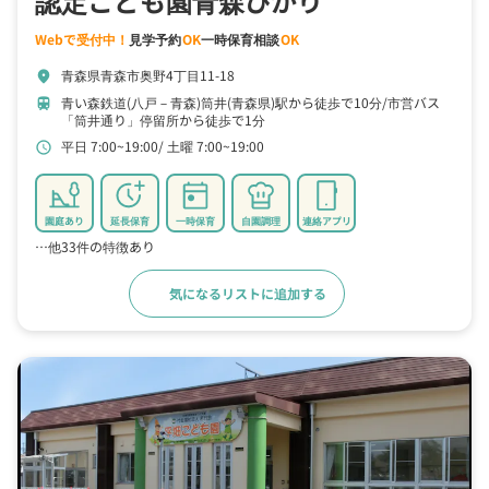
認定こども園青森ひかり
Webで受付中！
見学予約
OK
一時保育相談
OK
青森県青森市奥野4丁目11-18
location_on
青い森鉄道(八戸－青森)筒井(青森県)駅から徒歩で10分
市営バス
train
「筒井通り」停留所から徒歩で1分
平日 7:00~19:00
土曜 7:00~19:00
schedule
園庭あり
延長保育
一時保育
自園調理
連絡アプリ
…他33件の特徴あり
気になるリストに追加する
詳細をみる