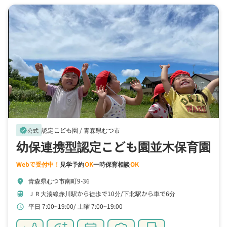
認定こども園 /
青森県むつ市
verified
公式
幼保連携型認定こども園並木保育園
Webで受付中！
見学予約
OK
一時保育相談
OK
青森県むつ市南町9-36
location_on
ＪＲ大湊線赤川駅から徒歩で10分
下北駅から車で6分
train
平日 7:00~19:00
土曜 7:00~19:00
schedule