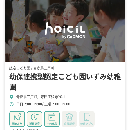
認定こども園 /
青森県三戸町
幼保連携型認定こども園いずみ幼稚
園
青森県三戸町川守田正浄寺20-1
location_on
平日 7:00~19:00
土曜 7:00~19:00
schedule
園庭あり
延長保育
一時保育
自園調理
連絡アプリ