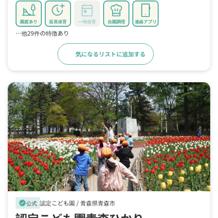
園庭あり
延長保育
一時保育
自園調理
連絡アプリ
…他29件の特徴あり
気になるリストに追加する
詳細をみる
認定こども園 /
青森県青森市
verified
公式