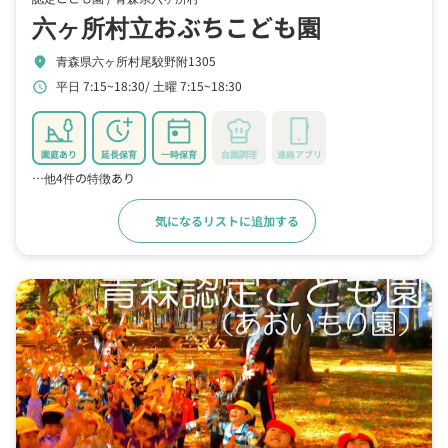
六ヶ所村立おぶちこども園
青森県六ヶ所村尾駮野附1305
location_on
平日 7:15~18:30
土曜 7:15~18:30
schedule
園庭あり
延長保育
一時保育
自園調理
連絡アプリ
…他4件の特徴あり
気になるリストに追加する
詳細をみる