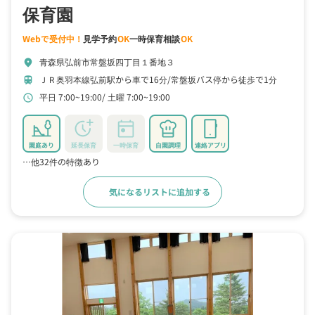
保育園
Webで受付中！
見学予約
OK
一時保育相談
OK
青森県弘前市常盤坂四丁目１番地３
location_on
ＪＲ奥羽本線弘前駅から車で16分
常盤坂バス停から徒歩で1分
train
平日 7:00~19:00
土曜 7:00~19:00
schedule
園庭あり
延長保育
一時保育
自園調理
連絡アプリ
…他32件の特徴あり
気になるリストに追加する
詳細をみる