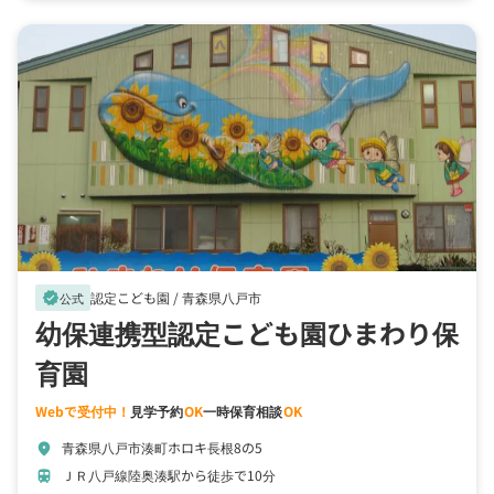
認定こども園 /
青森県八戸市
verified
公式
幼保連携型認定こども園ひまわり保
育園
Webで受付中！
見学予約
OK
一時保育相談
OK
青森県八戸市湊町ホロキ長根8の5
location_on
ＪＲ八戸線陸奥湊駅から徒歩で10分
train