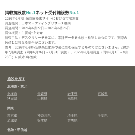
掲載施設数
No.1
ネット受付施設数
No.1
2026年6月期_保育園検索サイトにおける市場調査
調査機関：日本マーケティングリサーチ機構
調査期間：2026年6月22日～2026年6月26日
調査概要：主要4社を対象
調査手法：デスクリサーチを基に、累計データを比較・検証したものです。実際の
数値とは異なる場合がございます。
備考：2026年6月時点/効果効能等や優位性を保証するものではございません。/2024
年7月期調査（同年6月26日～7月31日実施）、2025年8月期調査（同年8月1日～8月
28日）に続き3年連続
施設を探す
北海道・東北
北海道
青森県
岩手県
宮城県
秋田県
山形県
福島県
関東
東京都
神奈川県
埼玉県
千葉県
茨城県
栃木県
群馬県
北陸・甲信越