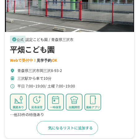
認定こども園 /
青森県三沢市
verified
公式
平畑こども園
Webで受付中！
見学予約
OK
青森県三沢市岡三沢8-93-2
location_on
三沢駅から車で10分
train
平日 7:00~19:00
土曜 7:00~19:00
schedule
園庭あり
延長保育
一時保育
自園調理
連絡アプリ
…他33件の特徴あり
気になるリストに追加する
詳細をみる