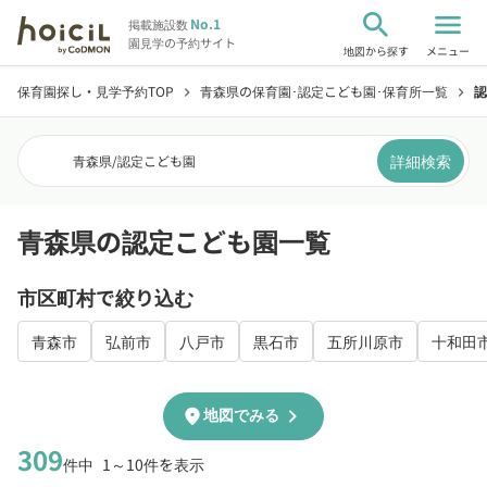
search
menu
No.1
掲載施設数
園見学の予約サイト
地図から探す
メニュー
保育園探し・見学予約TOP
青森県の保育園･認定こども園･保育所一覧
認
chevron_right
chevron_right
詳細検索
青森県
/
認定こども園
青森県の認定こども園一覧
市区町村で絞り込む
青森市
弘前市
八戸市
黒石市
五所川原市
十和田
chevron_right
location_on
地図でみる
309
件中
1～10件を表示