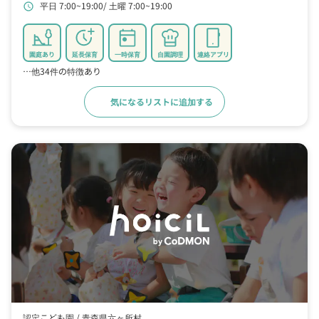
平日 7:00~19:00
土曜 7:00~19:00
schedule
園庭あり
延長保育
一時保育
自園調理
連絡アプリ
…他34件の特徴あり
気になるリストに追加する
詳細をみる
認定こども園 /
青森県六ヶ所村