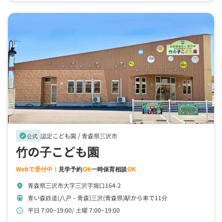
認定こども園 /
青森県三沢市
verified
公式
竹の子こども園
Webで受付中！
見学予約
OK
一時保育相談
OK
青森県三沢市大字三沢字堀口164-2
location_on
青い森鉄道(八戸－青森)三沢(青森県)駅から車で11分
train
平日 7:00~19:00
土曜 7:00~19:00
schedule