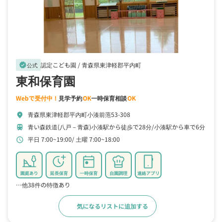
認定こども園 /
青森県東津軽郡平内町
verified
公式
東和保育園
Webで受付中！
見学予約
OK
一時保育相談
OK
青森県東津軽郡平内町小湊前萢53-308
location_on
青い森鉄道(八戸－青森)小湊駅から徒歩で28分
小湊駅から車で6分
train
平日 7:00~19:00
土曜 7:00~18:00
schedule
園庭あり
延長保育
一時保育
自園調理
連絡アプリ
…他38件の特徴あり
気になるリストに追加する
詳細をみる