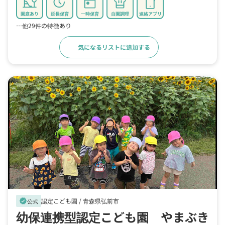
園庭あり
延長保育
一時保育
自園調理
連絡アプリ
…他29件の特徴あり
気になるリストに追加する
詳細をみる
認定こども園 /
青森県弘前市
verified
公式
幼保連携型認定こども園 やまぶき