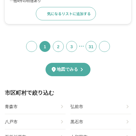
…他4件の特徴あり
気になるリストに追加する
詳細をみる
…
1
2
3
31
chevron_right
location_on
地図でみる
市区町村で絞り込む
chevron_right
chevron_right
青森市
弘前市
chevron_right
chevron_right
八戸市
黒石市