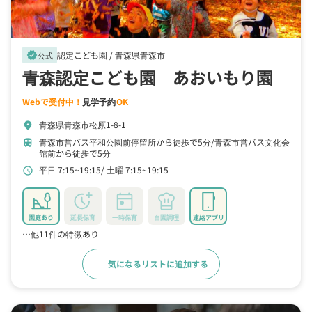
認定こども園 /
青森県青森市
verified
公式
青森認定こども園 あおいもり園
Webで受付中！
見学予約
OK
青森県青森市松原1-8-1
location_on
青森市営バス平和公園前停留所から徒歩で5分
青森市営バス文化会
train
館前から徒歩で5分
平日 7:15~19:15
土曜 7:15~19:15
schedule
園庭あり
延長保育
一時保育
自園調理
連絡アプリ
…他11件の特徴あり
気になるリストに追加する
詳細をみる