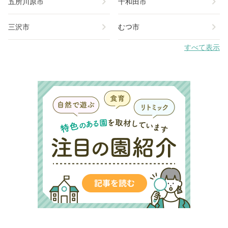
chevron_right
chevron_right
五所川原市
十和田市
chevron_right
chevron_right
三沢市
むつ市
すべて表示